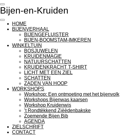
Ga
Bijen-en-Kruiden
direct
naar
de
HOME
hoofdinhoud
BIJENVERHAAL
BIJENGEFLUISTER
BIJEN-BOOMSTAM-IMKEREN
WINKELTUIN
BOSJUWELEN
KRUIDENMAGIE
NATUURSCHATTEN
KRUIDENKRACHT T-SHIRT
LICHT MET EEN ZIEL
SCHATTEN
ZADEN VAN HOOP
WORKSHOPS
Workshop: Een ontmoeting met het bijenvolk
Workshops Bijenwas kaarsen
Workshop Kruidenwis
’t Rondtèkkend Zjèèdenbakske
Zoemende Bijen Bib
AGENDA
ZIELSCHRIFT
CONTACT