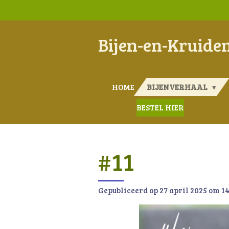
Ga
direct
naar
Bijen-en-Kruide
de
hoofdinhoud
HOME
BIJENVERHAAL
BESTEL HIER
#11
Gepubliceerd op 27 april 2025 om 1