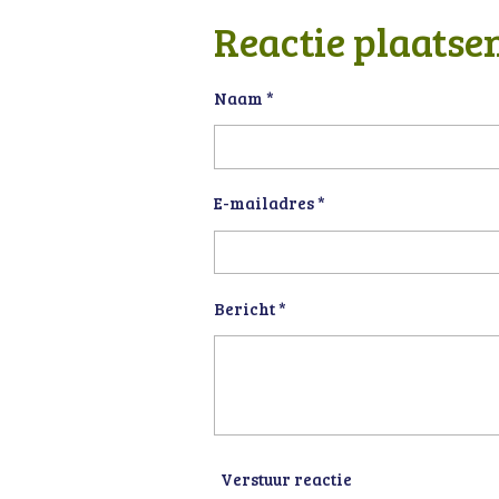
l
e
a
e
l
r
Reactie plaatse
n
e
Naam *
E-mailadres *
Bericht *
Verstuur reactie