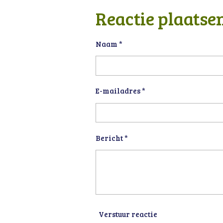
l
e
a
e
l
r
Reactie plaatse
n
e
Naam *
E-mailadres *
Bericht *
Verstuur reactie