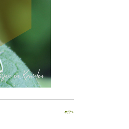
#17
»