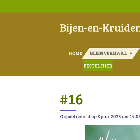
Ga
direct
naar
Bijen-en-Kruide
de
hoofdinhoud
HOME
BIJENVERHAAL
BESTEL HIER
#16
Gepubliceerd op 8 juni 2025 om 14:0