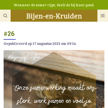
Wanneer de zomer rijpt, deelt de bij haar goud.
Ga
direct
Bijen-en-Kruiden
naar
de
hoofdinhoud
#26
Gepubliceerd op 17 augustus 2025 om 09:14