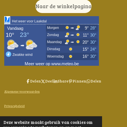
Naar de winkelpagina
Delen
Deel
Share
Pinnen
Delen
Algemene voorwaarden
Privacybeleid
Contact
Deze website maakt gebruik van cookies om
© 2024 - 2026 Bijen-en-Kruiden