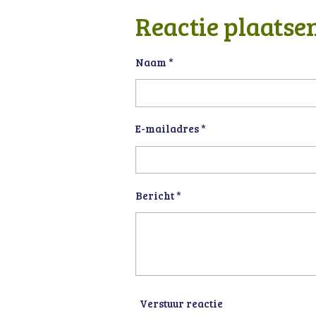
l
e
a
e
l
r
Reactie plaatse
n
e
Naam *
E-mailadres *
Bericht *
Verstuur reactie