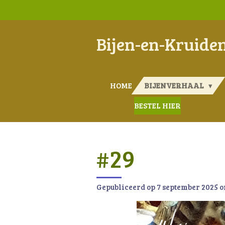
Ga
direct
naar
Bijen-en-Kruide
de
hoofdinhoud
HOME
BIJENVERHAAL
BESTEL HIER
#29
Gepubliceerd op 7 september 2025 o