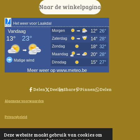
Naar de winkelpagina
Delen
Deel
Share
Pinnen
Delen
Algemene voorwaarden
Privacybeleid
Contact
Deze website maakt gebruik van cookies om
© 2024 - 2026 Bijen-en-Kruiden