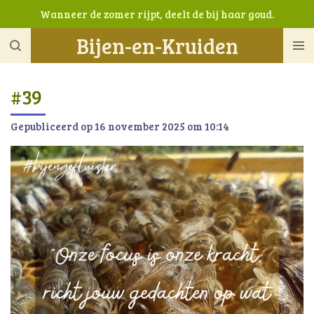
Wanneer de zomer rijpt, deelt de bij haar goud.
Ga
direct
Bijen-en-Kruiden
naar
de
hoofdinhoud
#39
Gepubliceerd op 16 november 2025 om 10:14