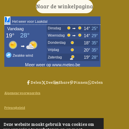
Naar de winkelpagina
Delen
Deel
Share
Pinnen
Delen
Algemene voorwaarden
Privacybeleid
Contact
Deze website maakt gebruik van cookies om
© 2024 - 2026 Bijen-en-Kruiden