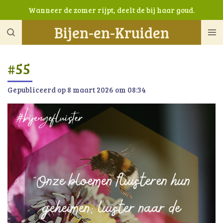
Wanneer de zomer rijpt, deelt de bij haar goud.
Ga
direct
Bijen-en-Kruiden
naar
de
hoofdinhoud
#55
Gepubliceerd op 8 maart 2026 om 08:34