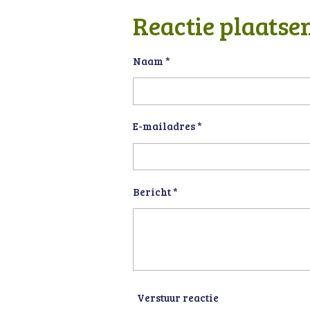
l
e
a
e
l
r
Reactie plaatse
n
e
Naam *
E-mailadres *
Bericht *
Verstuur reactie