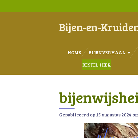
Ga
direct
naar
Bijen-en-Kruide
de
hoofdinhoud
HOME
BIJENVERHAAL
BESTEL HIER
bijenwijshe
Gepubliceerd op 15 augustus 2024 om