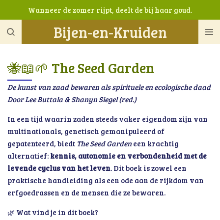
Wanneer de zomer rijpt, deelt de bij haar goud.
Ga
direct
Bijen-en-Kruiden
naar
de
hoofdinhoud
🐝📖🌱 The Seed Garden
De kunst van zaad bewaren als spirituele en ecologische daad
Door Lee Buttala & Shanyn Siegel (red.)
In een tijd waarin zaden steeds vaker eigendom zijn van
multinationals, genetisch gemanipuleerd of
gepatenteerd, biedt
The Seed Garden
een krachtig
alternatief:
kennis, autonomie en verbondenheid met de
levende cyclus van het leven
. Dit boek is zowel een
praktische handleiding als een ode aan de rijkdom van
erfgoedrassen en de mensen die ze bewaren.
🌿 Wat vind je in dit boek?