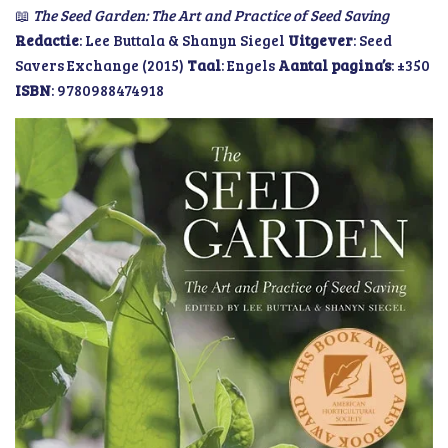
📖
The Seed Garden: The Art and Practice of Seed Saving
Redactie
: Lee Buttala & Shanyn Siegel
Uitgever
: Seed
Savers Exchange (2015)
Taal
: Engels
Aantal pagina’s
: ±350
ISBN
: 9780988474918