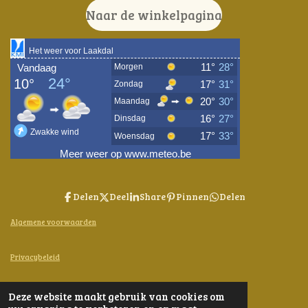
Naar de winkelpagina
Delen
Deel
Share
Pinnen
Delen
Algemene voorwaarden
Privacybeleid
Contact
Deze website maakt gebruik van cookies om
© 2024 - 2026 Bijen-en-Kruiden