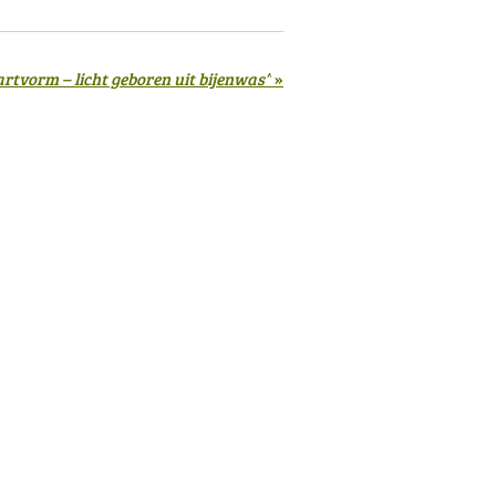
artvorm – licht geboren uit bijenwas”
»