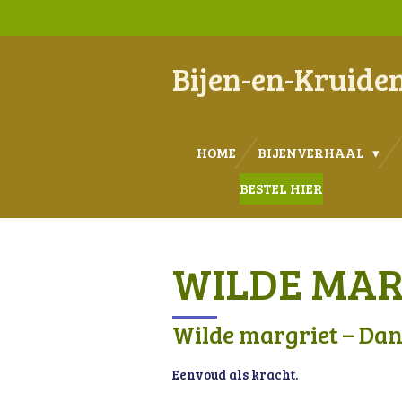
Ga
direct
naar
Bijen-en-Kruide
de
hoofdinhoud
HOME
BIJENVERHAAL
BESTEL HIER
WILDE MAR
Wilde margriet – Dan
Eenvoud als kracht.