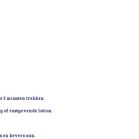
t 5 minuten trekken.
y of rustgevende lotion.
s en kevers aan.