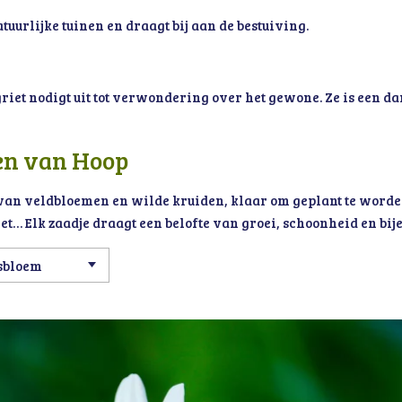
tuurlijke tuinen en draagt bij aan de bestuiving.
iet nodigt uit tot verwondering over het gewone. Ze is een d
en van Hoop
an veldbloemen en wilde kruiden, klaar om geplant te worde
t… Elk zaadje draagt een belofte van groei, schoonheid en bij