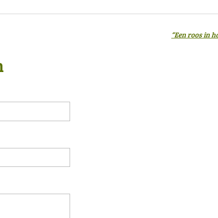
“Een roos in h
n