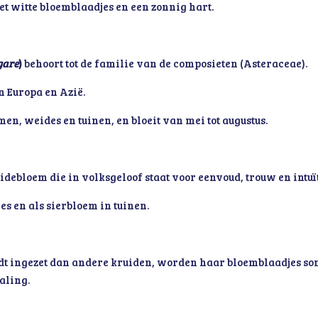
et witte bloemblaadjes en een zonnig hart.
gare
)
behoort tot de familie van de composieten (Asteraceae).
n Europa en Azië.
men, weides en tuinen, en bloeit van mei tot augustus.
debloem die in volksgeloof staat voor eenvoud, trouw en intuït
s en als sierbloem in tuinen.
 ingezet dan andere kruiden, worden haar bloemblaadjes som
aling.