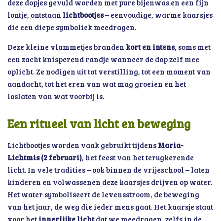
deze dopjes gevuld worden met pure bijenwas en een fijn
lontje, ontstaan
lichtbootjes
– eenvoudige, warme kaarsjes
die een diepe symboliek meedragen.
Deze kleine vlammetjes branden
kort en intens
, soms met
een zacht knisperend randje wanneer de dop zelf mee
oplicht. Ze nodigen uit tot verstilling, tot een moment van
aandacht, tot het eren van wat mag groeien en het
loslaten van wat voorbij is.
Een ritueel van licht en beweging
Lichtbootjes worden vaak gebruikt tijdens
Maria-
Lichtmis (2 februari)
, het feest van het terugkerende
licht. In vele tradities – ook binnen de vrijeschool – laten
kinderen en volwassenen deze kaarsjes drijven op water.
Het water symboliseert de levensstroom, de beweging
van het jaar, de weg die ieder mens gaat. Het kaarsje staat
voor het
innerlijke licht
dat we meedragen, zelfs in de