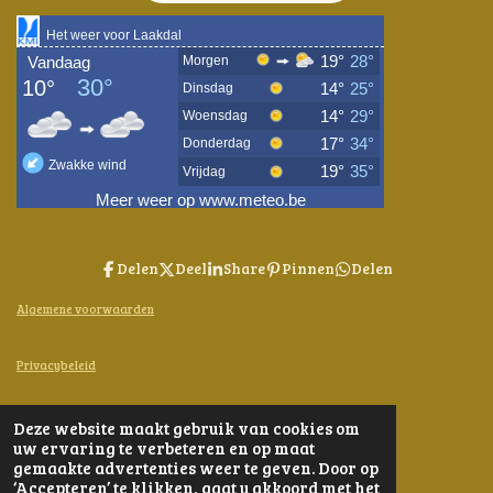
Delen
Deel
Share
Pinnen
Delen
Algemene voorwaarden
Privacybeleid
Contact
Deze website maakt gebruik van cookies om
© 2024 - 2026 Bijen-en-Kruiden
uw ervaring te verbeteren en op maat
Powered by
JouwWeb
gemaakte advertenties weer te geven. Door op
‘Accepteren’ te klikken, gaat u akkoord met het