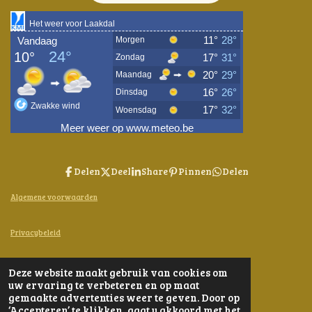
Delen
Deel
Share
Pinnen
Delen
Algemene voorwaarden
Privacybeleid
Contact
Deze website maakt gebruik van cookies om
© 2024 - 2026 Bijen-en-Kruiden
uw ervaring te verbeteren en op maat
Powered by
JouwWeb
gemaakte advertenties weer te geven. Door op
‘Accepteren’ te klikken, gaat u akkoord met het