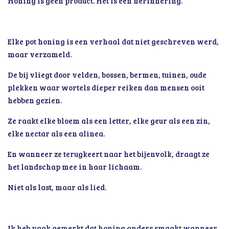
Honing is geen product. Het is een herinnering.
Elke pot honing is een verhaal dat niet geschreven werd,
maar verzameld.
De bij vliegt door velden, bossen, bermen, tuinen, oude
plekken waar wortels dieper reiken dan mensen ooit
hebben gezien.
Ze raakt elke bloem als een letter, elke geur als een zin,
elke nectar als een alinea.
En wanneer ze terugkeert naar het bijenvolk, draagt ze
het landschap mee in haar lichaam.
Niet als last, maar als lied.
Ik heb vaak gemerkt dat honing anders smaakt wanneer