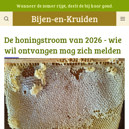
Wanneer de zomer rijpt, deelt de bij haar goud.
Ga
direct
Bijen-en-Kruiden
naar
de
hoofdinhoud
De honingstroom van 2026 - wie
wil ontvangen mag zich melden