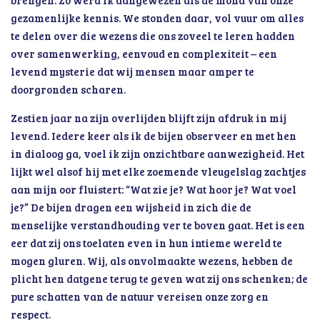
brengen. Zo werd ik aangewezen als de mond van onze
gezamenlijke kennis. We stonden daar, vol vuur om alles
te delen over die wezens die ons zoveel te leren hadden
over samenwerking, eenvoud en complexiteit – een
levend mysterie dat wij mensen maar amper te
doorgronden scharen.
Zestien jaar na zijn overlijden blijft zijn afdruk in mij
levend. Iedere keer als ik de bijen observeer en met hen
in dialoog ga, voel ik zijn onzichtbare aanwezigheid. Het
lijkt wel alsof hij met elke zoemende vleugelslag zachtjes
aan mijn oor fluistert: “Wat zie je? Wat hoor je? Wat voel
je?” De bijen dragen een wijsheid in zich die de
menselijke verstandhouding ver te boven gaat. Het is een
eer dat zij ons toelaten even in hun intieme wereld te
mogen gluren. Wij, als onvolmaakte wezens, hebben de
plicht hen datgene terug te geven wat zij ons schenken; de
pure schatten van de natuur vereisen onze zorg en
respect.