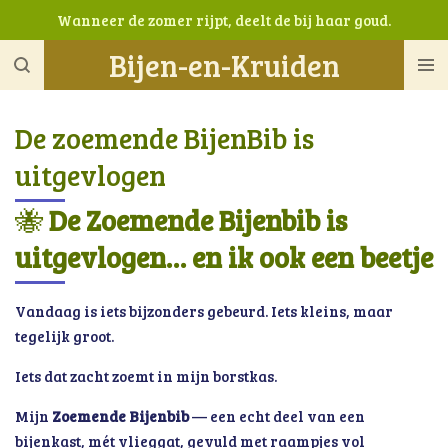
Wanneer de zomer rijpt, deelt de bij haar goud.
Ga
direct
Bijen-en-Kruiden
naar
de
hoofdinhoud
De zoemende BijenBib is
uitgevlogen
🐝
De Zoemende Bijenbib is
uitgevlogen… en ik ook een beetje
Vandaag is iets bijzonders gebeurd. Iets kleins, maar
tegelijk groot.
Iets dat zacht zoemt in mijn borstkas.
Mijn
Zoemende Bijenbib
— een echt deel van een
bijenkast, mét vlieggat, gevuld met raampjes vol